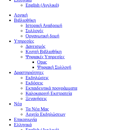
English
(
Αγγλικά
)
Αρχική
Βιβλιοθήκη
Ιστορική Αναδρομή
Συλλογές
Οργανωτική δομή
Υπηρεσίες
Δανεισμός
Κινητή Βιβλιοθήκη
Ψηφιακές Υπηρεσίες
Opac
Ψηφιακή Συλλογή
Δραστηριότητες
Εκδηλώσεις
Εκδόσεις
Εκπαιδευτικά προγράμματα
Καλοκαιρινή Εκστρατεία
Ξεναγήσεις
Νέα
Τα Νέα Μας
Αρχείο Εκδηλώσεων
Επικοινωνία
Ελληνικά
English
(
Αγγλικά
)