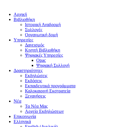
Αρχική
Βιβλιοθήκη
Ιστορική Αναδρομή
Συλλογές
Οργανωτική δομή
Υπηρεσίες
Δανεισμός
Κινητή Βιβλιοθήκη
Ψηφιακές Υπηρεσίες
Opac
Ψηφιακή Συλλογή
Δραστηριότητες
Εκδηλώσεις
Εκδόσεις
Εκπαιδευτικά προγράμματα
Καλοκαιρινή Εκστρατεία
Ξεναγήσεις
Νέα
Τα Νέα Μας
Αρχείο Εκδηλώσεων
Επικοινωνία
Ελληνικά
English
(
Αγγλικά
)