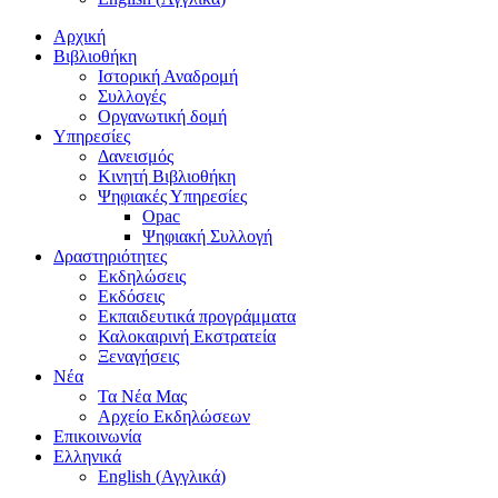
Αρχική
Βιβλιοθήκη
Ιστορική Αναδρομή
Συλλογές
Οργανωτική δομή
Υπηρεσίες
Δανεισμός
Κινητή Βιβλιοθήκη
Ψηφιακές Υπηρεσίες
Opac
Ψηφιακή Συλλογή
Δραστηριότητες
Εκδηλώσεις
Εκδόσεις
Εκπαιδευτικά προγράμματα
Καλοκαιρινή Εκστρατεία
Ξεναγήσεις
Νέα
Τα Νέα Μας
Αρχείο Εκδηλώσεων
Επικοινωνία
Ελληνικά
English
(
Αγγλικά
)