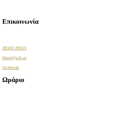
Αρχείο εκδηλώσεων
Επικοινωνία
Σταυριανού Μπίρη 6
Τ.Κ. 74 132 Ρέθυμνο
28310 29215
libret@sch.gr
facebook
Ωράριο
Δευτέρα & Πέμπτη:
08:00 π.μ. – 2:30 μ.μ. & 6:00 μ.μ. – 8:30 μ.μ.
Τρίτη – Τετάρτη – Παρασκευή:
08:00 π.μ. – 2:30 μ.μ