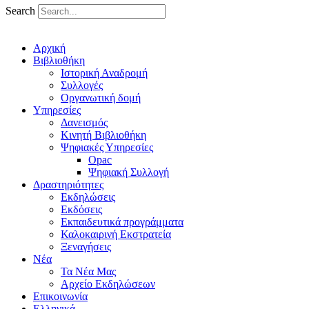
Search
Αρχική
Βιβλιοθήκη
Ιστορική Αναδρομή
Συλλογές
Οργανωτική δομή
Υπηρεσίες
Δανεισμός
Κινητή Βιβλιοθήκη
Ψηφιακές Υπηρεσίες
Opac
Ψηφιακή Συλλογή
Δραστηριότητες
Εκδηλώσεις
Εκδόσεις
Εκπαιδευτικά προγράμματα
Καλοκαιρινή Εκστρατεία
Ξεναγήσεις
Νέα
Τα Νέα Μας
Αρχείο Εκδηλώσεων
Επικοινωνία
Ελληνικά