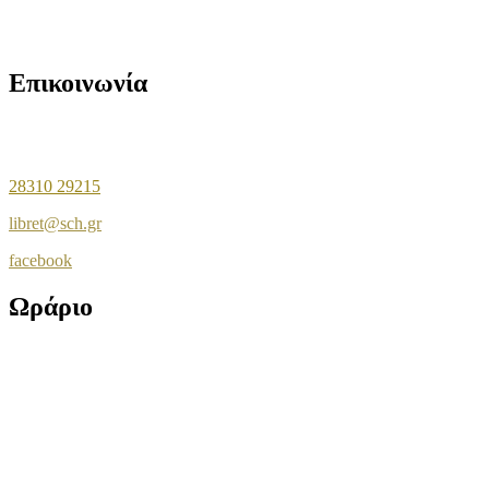
Αρχείο εκδηλώσεων
Επικοινωνία
Σταυριανού Μπίρη 6
Τ.Κ. 74 132 Ρέθυμνο
28310 29215
libret@sch.gr
facebook
Ωράριο
Δευτέρα & Πέμπτη:
08:00 π.μ. – 2:30 μ.μ. & 6:00 μ.μ. – 8:30 μ.μ.
Τρίτη – Τετάρτη – Παρασκευή:
08:00 π.μ. – 2:30 μ.μ