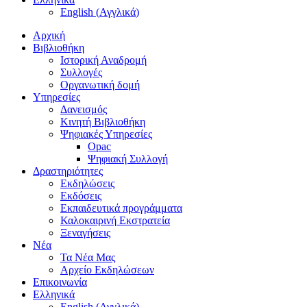
English
(
Αγγλικά
)
Αρχική
Βιβλιοθήκη
Ιστορική Αναδρομή
Συλλογές
Οργανωτική δομή
Υπηρεσίες
Δανεισμός
Κινητή Βιβλιοθήκη
Ψηφιακές Υπηρεσίες
Opac
Ψηφιακή Συλλογή
Δραστηριότητες
Εκδηλώσεις
Εκδόσεις
Εκπαιδευτικά προγράμματα
Καλοκαιρινή Εκστρατεία
Ξεναγήσεις
Νέα
Τα Νέα Μας
Αρχείο Εκδηλώσεων
Επικοινωνία
Ελληνικά
English
(
Αγγλικά
)