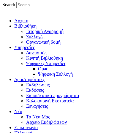
Search
Αρχική
Βιβλιοθήκη
Ιστορική Αναδρομή
Συλλογές
Οργανωτική δομή
Υπηρεσίες
Δανεισμός
Κινητή Βιβλιοθήκη
Ψηφιακές Υπηρεσίες
Opac
Ψηφιακή Συλλογή
Δραστηριότητες
Εκδηλώσεις
Εκδόσεις
Εκπαιδευτικά προγράμματα
Καλοκαιρινή Εκστρατεία
Ξεναγήσεις
Νέα
Τα Νέα Μας
Αρχείο Εκδηλώσεων
Επικοινωνία
Ελληνικά