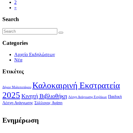
2
»
Search
Categories
Αρχείο Εκδηλώσεων
Νέα
Ετικέτες
Καλοκαιρινή Εκστρατεία
Δήμος Μυλοποτάμου
2025
Κινητή Βιβλιοθήκη
Παιδική
Λέσχη Ανάγνωσης Ενηλίκων
Λέσχη Ανάγνωσης
Σύλλογος Αγάπη
Ενημέρωση
Τα Νέα Μας