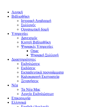
Αρχική
Βιβλιοθήκη
Ιστορική Αναδρομή
Συλλογές
Οργανωτική δομή
Υπηρεσίες
Δανεισμός
Κινητή Βιβλιοθήκη
Ψηφιακές Υπηρεσίες
Opac
Ψηφιακή Συλλογή
Δραστηριότητες
Εκδηλώσεις
Εκδόσεις
Εκπαιδευτικά προγράμματα
Καλοκαιρινή Εκστρατεία
Ξεναγήσεις
Νέα
Τα Νέα Μας
Αρχείο Εκδηλώσεων
Επικοινωνία
Ελληνικά
English
(
Αγγλικά
)