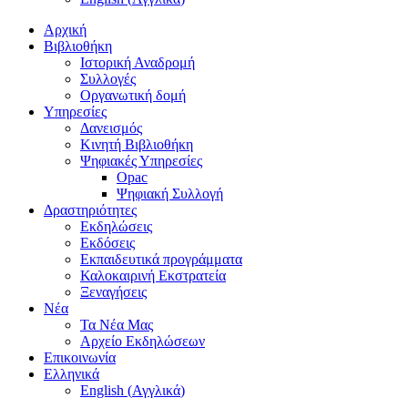
Αρχική
Βιβλιοθήκη
Ιστορική Αναδρομή
Συλλογές
Οργανωτική δομή
Υπηρεσίες
Δανεισμός
Κινητή Βιβλιοθήκη
Ψηφιακές Υπηρεσίες
Opac
Ψηφιακή Συλλογή
Δραστηριότητες
Εκδηλώσεις
Εκδόσεις
Εκπαιδευτικά προγράμματα
Καλοκαιρινή Εκστρατεία
Ξεναγήσεις
Νέα
Τα Νέα Μας
Αρχείο Εκδηλώσεων
Επικοινωνία
Ελληνικά
English
(
Αγγλικά
)