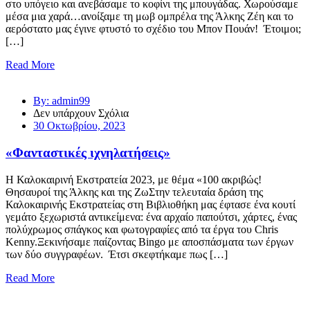
στο υπόγειο και ανεβάσαμε το κοφίνι της μπουγάδας. Χωρούσαμε
μέσα μια χαρά…ανοίξαμε τη μωβ ομπρέλα της Άλκης Ζέη και το
αερόστατο μας έγινε φτυστό το σχέδιο του Μπον Πουάν! Έτοιμοι;
[…]
Read More
By: admin99
Δεν υπάρχουν Σχόλια
30 Οκτωβρίου, 2023
«Φανταστικές ιχνηλατήσεις»
Η Καλοκαιρινή Εκστρατεία 2023, με θέμα «100 ακριβώς!
Θησαυροί της Άλκης και της ΖωΣτην τελευταία δράση της
Καλοκαιρινής Εκστρατείας στη Βιβλιοθήκη μας έφτασε ένα κουτί
γεμάτο ξεχωριστά αντικείμενα: ένα αρχαίο παπούτσι, χάρτες, ένας
πολύχρωμος σπάγκος και φωτογραφίες από τα έργα του Chris
Kenny.Ξεκινήσαμε παίζοντας Bingo με αποσπάσματα των έργων
των δύο συγγραφέων. Έτσι σκεφτήκαμε πως […]
Read More